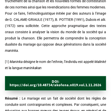
truchement de la chanson et les nouvelles formes de contestation
de ces normes ainsi que les revendications des femmes modernes.
Pour ce faire, l’ethnolinguistique initiée par des auteurs à l’image
de G. CALAME-GRIAULE (1977), B. POTTIER (1991), Dubois et alii.
(1972) sera sollicitée. Cette approche pragmatique des textes
oraux consiste à analyser la vision du monde de la société qui a
produit la chanson. Elle permettra de comprendre la conception
dualiste du mariage qui oppose deux générations dans la société
maninka
.
[1]
Maninka
désigne le nom de l’ethnie, l’individu est appelé
Malinké
et la langue
maninkakan
DOI:
https://doi.org/10.48734/akofena.n019.vol.1.11.2026
Résumé
:
Le mariage est un fait de société dont les règles de
conduite sont contraignantes et complexes. Par conséquent, une
éducation aux bonnes mœurs des jeunes époux, en général et de