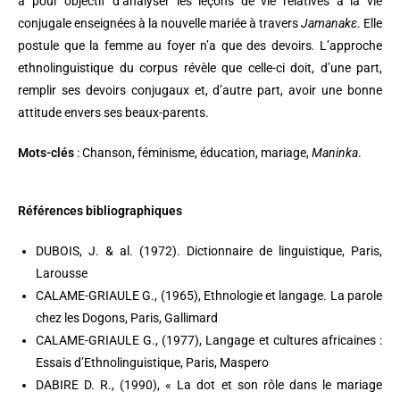
a pour objectif d’analyser les leçons de vie relatives à la vie
conjugale enseignées à la nouvelle mariée à travers
Jamanak
ԑ
. Elle
postule que la femme au foyer n’a que des devoirs
.
L’approche
ethnolinguistique du corpus révèle que celle-ci doit, d’une part,
remplir ses devoirs conjugaux et, d’autre part, avoir une bonne
attitude envers ses beaux-parents.
Mots-clés
: Chanson, féminisme, éducation, mariage,
Maninka
.
Références bibliographiques
DUBOIS, J. & al. (1972). Dictionnaire de linguistique, Paris,
Larousse
CALAME-GRIAULE G., (1965), Ethnologie et langage. La parole
chez les Dogons, Paris, Gallimard
CALAME-GRIAULE G., (1977), Langage et cultures africaines :
Essais d’Ethnolinguistique, Paris, Maspero
DABIRE D. R., (1990), « La dot et son rôle dans le mariage